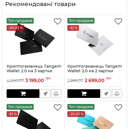
Рекомендовані товари
Топ продажів
Топ продажів
-20.03 %
-10 %
Криптогаманець Tangem
Криптогаманець Tangem
Wallet 2.0 на 3 картки
Wallet 2.0 на 2 картки
Чорний
Білий
грн
грн
3 199,00
2 699,00
4 000,00
2 999,00
Артикул:
TG128X3-B
Артикул:
TG128X2-W
Топ продажів
Топ продажів
-10 %
-20.03 %