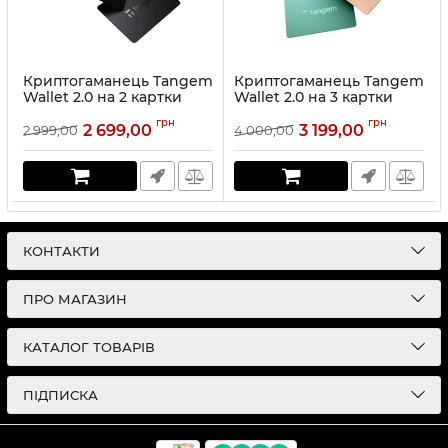
Криптогаманець Tangem
Криптогаманець Tangem
Wallet 2.0 на 2 картки
Wallet 2.0 на 3 картки
Чорний
Trendy Pastel
грн
грн
2 699,00
3 199,00
2 999,00
4 000,00
Артикул:
TG128X2-B
Артикул:
TG128X3-TP
КОНТАКТИ
ПРО МАГАЗИН
КАТАЛОГ ТОВАРІВ
ПІДПИСКА