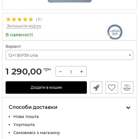
(
5
)
Залишити відгук
В наявності
Варіант:
12+1 BIP39 слів
1 290,00
грн
−
+
Додати в кошик
Способи доставки
Нова пошта
Укрпошта
Самовивіз з магазину