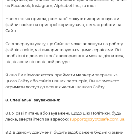
як Facebook, Instagram, Alphabet Inc., та інші.
Наведені як приклад компанії можуть використовувати
файли cookie на пристрої користувача, під час роботи на
Сайті.
Слід звернути увагу, що Сайт не може вплинути на роботу
файлів cookie, які використовуються цими сервісами. Всі
необхідні відомості про їх використання можна дізнатися,
відвідавши відповідний ресурс.
Якщо Ви відмовляєтеся приймати маркери звернень з
цього Сайту або сайтів наших партнерів, Ви не зможете
отримати доступ до певних частин нашого Сайту.
8. Спеціальні зауваження:
8.1. У разі питань або зауважень щодо цієї Політики, будь
ласка, звертайтеся за адресою:
support@cryptosafe.com.ua
.
8.2. В даному документі будуть відображені будь-які зміни