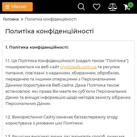
0
Меню
Головна
Политіка конфіденційності
Политіка конфіденційності
1. Політика конфіденційності:
1.1. Ця Політика Конфіденційності (надалі також “Політика”)
поширюється на веб-сайт
cryptosafe.com.ua
та регулює
питання, пов’язані з наданням, збиранням, обробкою,
передачею та іншими операціями з Персональними
Даними Користувачів Веб-сайта. Дана Політика також
встановлює: які права Ви маєте як суб’єкти Персональних
Даних та вміщує інформацію щодо методів захисту зібраних
Персональних Даних.
1.2. Використання Сайту означає беззастережну згоду
користувача з умовами цієї Політики.
1.3. Якщо ми вносимо зміни, які змінюють спосіб, яким ми