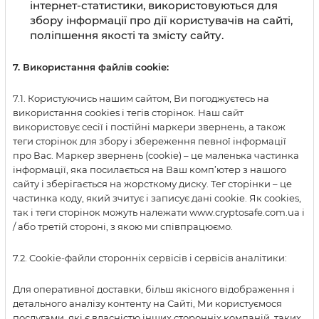
інтернет-статистики, використовуються для
збору інформації про дії користувачів на сайті,
поліпшення якості та змісту сайту.
7. Використання файлів cookie:
7.1. Користуючись нашим сайтом, Ви погоджуєтесь на
використання сookies і тегів сторінок. Наш сайт
використовує сесії і постійні маркери звернень, а також
теги сторінок для збору і збереження певної інформації
про Вас. Маркер звернень (cookie) – це маленька частинка
інформації, яка посилається на Ваш комп’ютер з нашого
сайту і зберігається на жорсткому диску. Тег сторінки – це
частинка коду, який зчитує і записує дані cookie. Як cookies,
так і теги сторінок можуть належати www.cryptosafe.com.ua і
/ або третій стороні, з якою ми співпрацюємо.
7.2. Cookie-файли сторонніх сервісів і сервісів аналітики:
Для оперативної доставки, більш якісного відображення і
детального аналізу контенту на Сайті, Ми користуємося
послугами, які є власністю інших сторонніх компаній, таких