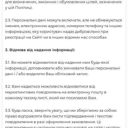
для визначених, законних і обумовлених цілей, зазначених
у цій Політиці.
2.3. Персональні дані можуть включати, але не обмежуються
іменем, електронною адресою, номером телефону та іншою
інформацією, яку користувач надає добровільно при
реєстрації на Сайті чи в інших відомих нас способах.
3. Відмова від надання інформації:
3.1. Ви можете відмовитися від надання нам будь-якої
інформації, доповнювати або змінювати Ваші персональні
дані і / або видалити Ваш обліковий запис.
3.2. Вам надається можливість відмовитися від
маркетингових повідомлень на електронну пошту в
кожному такому листі, який ми посилаємо Вам.
3.3. Будь ласка, зверніть увагу, що ми зберігаємо за собою
право відправляти Вам листи підтвердження і текстові
повідомлення в разі оформлення замовлення. Ці
повідомлення є частиною процесу купівлі на сайті і містять