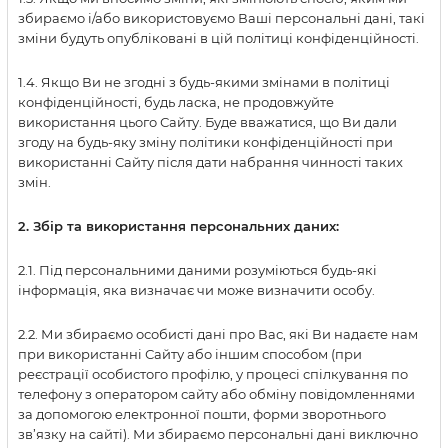
збираємо і/або використовуємо Ваші персональні дані, такі
зміни будуть опубліковані в цій політиці конфіденційності.
1.4. Якщо Ви не згодні з будь-якими змінами в політиці
конфіденційності, будь ласка, не продовжуйте
використання цього Сайту. Буде вважатися, що Ви дали
згоду на будь-яку зміну політики конфіденційності при
використанні Сайту після дати набрання чинності таких
змін.
2. Збір та використання персональних даних:
2.1. Під персональними даними розуміються будь-які
інформація, яка визначає чи може визначити особу.
2.2. Ми збираємо особисті дані про Вас, які Ви надаєте нам
при використанні Сайту або іншим способом (при
реєстрації особистого профілю, у процесі спілкування по
телефону з оператором сайту або обміну повідомленнями
за допомогою електронної пошти, форми зворотнього
зв’язку на сайті). Ми збираємо персональні дані виключно